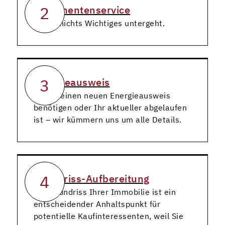
2
Dokumentenservice
Damit nichts Wichtiges untergeht.
3
Energieausweis
Ob Sie einen neuen Energieausweis
benötigen oder Ihr aktueller abgelaufen
ist – wir kümmern uns um alle Details.
4
Grundriss-Aufbereitung
Der Grundriss Ihrer Immobilie ist ein
entscheidender Anhaltspunkt für
potentielle Kaufinteressenten, weil Sie