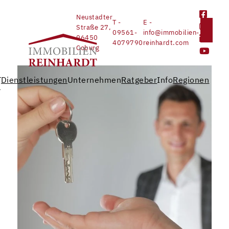
Neustadter
T -
E -
Straße 27,
09561-
info@immobilien-
96450
4079790
reinhardt.com
Coburg
e
Dienstleistungen
Unternehmen
Ratgeber
Info
Regionen
n