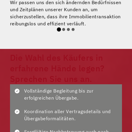
Wir passen uns den sich ändernden Bedürfnissen
W
und Zeitplänen unserer Kunden an, um
K
sicherzustellen, dass ihre Immobilientransaktion
d
reibungslos und effizient verläuft.
i
v
Die Wahl des Käufers in
erfahrene Hände legen?
Sprechen Sie uns an.
Vollständige Begleitung bis zur
erfolgreichen Übergabe.
Koordination aller Vertragsdetails und
Übergabeformalitäten.
Sorgfältige Nachbetreuung auch nach