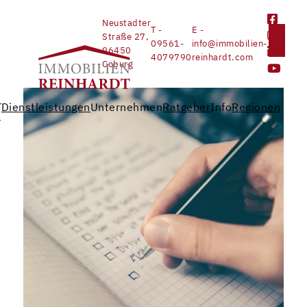
Neustadter
T -
E -
Straße 27,
09561-
info@immobilien-
96450
4079790
reinhardt.com
Coburg
e
Dienstleistungen
Unternehmen
Ratgeber
Info
Regionen
n