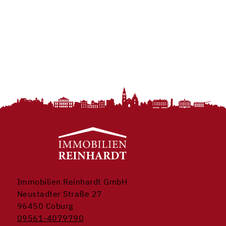
Immobilien Reinhardt GmbH
Neustadter Straße 27
96450 Coburg
09561-4079790