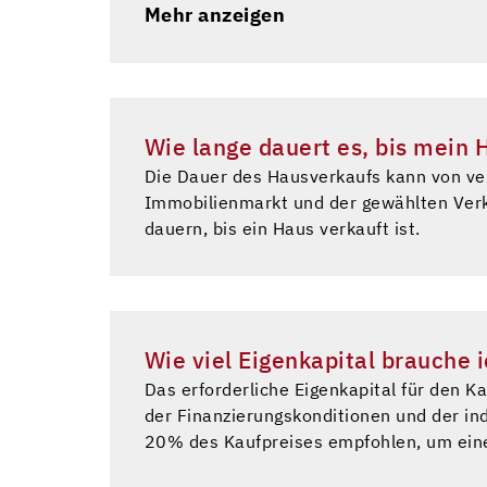
unterstützt, eine Einigung zu erzielen, 
Mehr anzeigen
oder Mediation nicht erzielt werden kann,
dann die Angelegenheit prüfen und eine E
kann das Gericht entscheiden, dass die I
Rechtliche Verfahren können kosten- und 
Wege zur Konfliktlösung zu suchen und pr
Wie lange dauert es, bis mein H
Die Dauer des Hausverkaufs kann von ve
Immobilienmarkt und der gewählten Verk
dauern, bis ein Haus verkauft ist.
Wie viel Eigenkapital brauche 
Das erforderliche Eigenkapital für den 
der Finanzierungskonditionen und der ind
20% des Kaufpreises empfohlen, um eine 