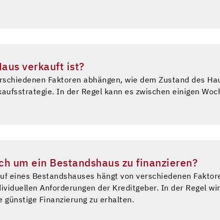
die für beide Parteien akzeptabel ist. Gerichtsverfahren: W
 kann einer der Partner rechtliche Schritte einleiten, inde
ntscheidung treffen, wie die Immobilie aufgeteilt wird. Ver
mmobilie verkauft und der Erlös aufgeteilt wird, wenn die 
zeitintensiv sein und sind oft mit emotionalem Stress ver
ofessionellen Rat einzuholen, um die besten Optionen zu 
aus verkauft ist?
rschiedenen Faktoren abhängen, wie dem Zustand des Hau
aufsstrategie. In der Regel kann es zwischen einigen Wo
ich um ein Bestandshaus zu finanzieren?
Kauf eines Bestandshauses hängt von verschiedenen Faktore
ividuellen Anforderungen der Kreditgeber. In der Regel wir
günstige Finanzierung zu erhalten.