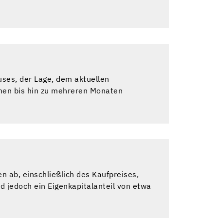
enn eine Einigung durch Verhandlungen
m er vor Gericht geht. Das Gericht wird
kauf der Immobilie: In einigen Fällen
Partner sich nicht einigen können.
bunden. Es ist daher ratsam, alternative
finden.
ses, der Lage, dem aktuellen
chen bis hin zu mehreren Monaten
n ab, einschließlich des Kaufpreises,
d jedoch ein Eigenkapitalanteil von etwa