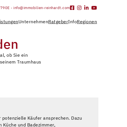
9790
E - info@immobilien-reinhardt.com
istungen
Unternehmen
Ratgeber
Info
Regionen
den
l, ob Sie ein
ch seinem Traumhaus
 potenzielle Käufer ansprechen. Dazu
on Küche und Badezimmer,