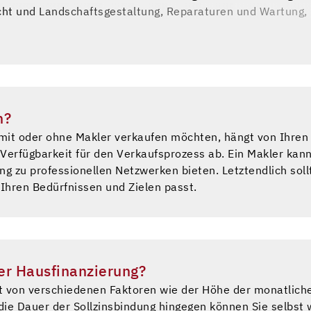
cht und Landschaftsgestaltung, Reparaturen und Wartung, 
 ratsam, mit einem Immobilienexperten zu sprechen, um die
estment zu maximieren.
n?
 mit oder ohne Makler verkaufen möchten, hängt von Ihren 
Verfügbarkeit für den Verkaufsprozess ab. Ein Makler kann
g zu professionellen Netzwerken bieten. Letztendlich sol
 Ihren Bedürfnissen und Zielen passt.
ner Hausfinanzierung?
ngt von verschiedenen Faktoren wie der Höhe der monatli
die Dauer der Sollzinsbindung hingegen können Sie selbst 