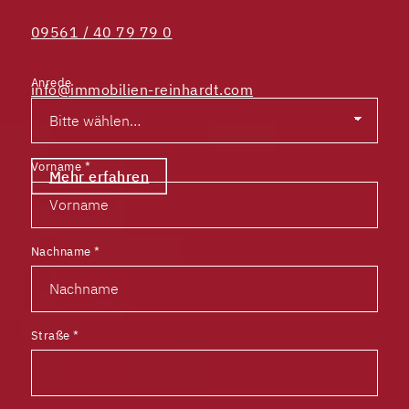
09561 / 40 79 79 0
Anrede
info@immobilien-reinhardt.com
Vorname
*
Mehr erfahren
Nachname
*
Straße
*