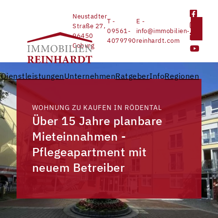
Neustadter
T -
E -
Straße 27,
09561-
info@immobilien-
96450
4079790
reinhardt.com
Coburg
e
Dienstleistungen
Unternehmen
Ratgeber
Info
Regionen
n
WOHNUNG ZU KAUFEN IN RÖDENTAL
Über 15 Jahre planbare
Mieteinnahmen -
Pflegeapartment mit
neuem Betreiber