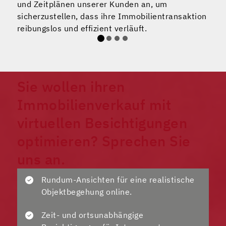
und Zeitplänen unserer Kunden an, um
K
sicherzustellen, dass ihre Immobilientransaktion
d
reibungslos und effizient verläuft.
i
v
Sie wollen ihren
Immobilienverkauf mit
virtuellen Besichtigungen
optimieren? Sprechen Sie
uns an.
Rundum-Ansichten für eine realistische
Objektbegehung online.
Zeit- und ortsunabhängige