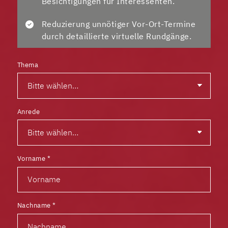
Besichtigungen für Interessenten.
Reduzierung unnötiger Vor-Ort-Termine
durch detaillierte virtuelle Rundgänge.
Thema
Anrede
Vorname
*
Nachname
*