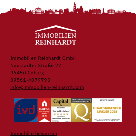
Immobilien Reinhardt GmbH
Neustadter Straße 27
96450 Coburg
09561-4079790
info@immobilien-reinhardt.com
Immobilie bewerten