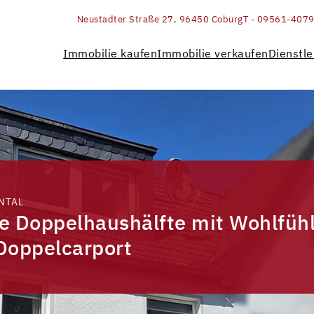
Neustadter Straße 27, 96450 Coburg
T - 09561-407
Immobilie kaufen
Immobilie verkaufen
Dienstle
NTAL
le Doppelhaushälfte mit Wohlfüh
Doppelcarport