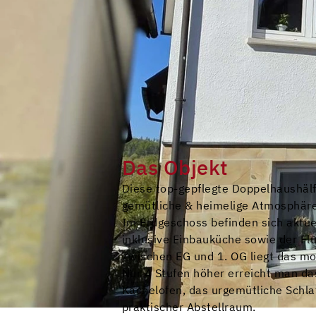
Das Objekt
Diese top-gepflegte Doppelhaushälf
gemütliche & heimelige Atmosphäre
Im Erdgeschoss befinden sich aktu
inklusive Einbauküche sowie der Fl
Zwischen EG und 1. OG liegt das m
Nur 4 Stufen höher erreicht man da
Kachelofen, das urgemütliche Schla
praktischer Abstellraum.