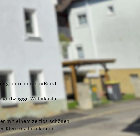
eugt durch ihre äußerst
ie großzügige Wohnküche
er mit einem zeitlos schönen
er Kleiderschrank oder