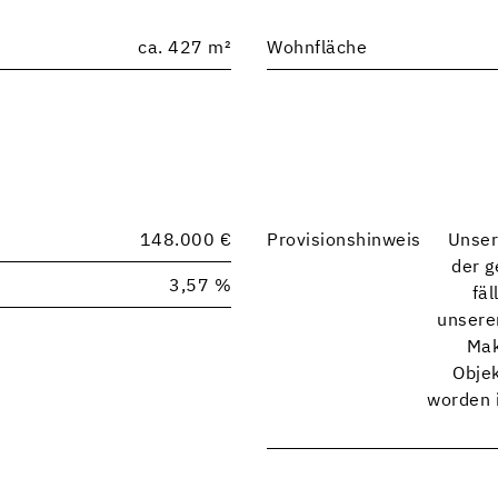
ca. 427 m²
Wohnfläche
148.000 €
Provisionshinweis
Unser
der g
3,57 %
fä
unsere
Mak
Objek
worden i