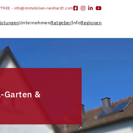
9790
E - info@immobilien-reinhardt.com
istungen
Unternehmen
Ratgeber
Info
Regionen
l-Garten &