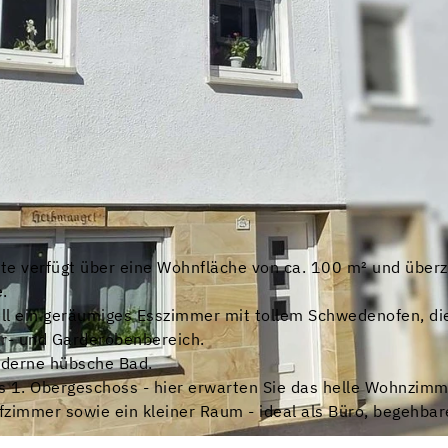
te verfügt über eine Wohnfläche von ca. 100 m² und überz
.
ell ein geräumiges Esszimmer mit tollem Schwedenofen, d
ur- und Garderobenbereich.
oderne hübsche Bad.
s 1. Obergeschoss - hier erwarten Sie das helle Wohnzimm
fzimmer sowie ein kleiner Raum - ideal als Büro, begehbar