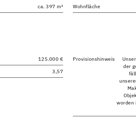
ca. 397 m²
Wohnfläche
125.000 €
Provisionshinweis
Unser
der g
3,57
fä
unsere
Mak
Objek
worden i