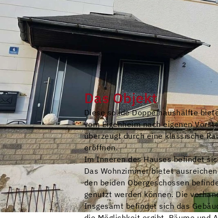
Das Objekt
Diese solide Doppelhaushälfte biete
vom Eigenheim nach eigenen Vorste
überzeugt durch eine klassische Rau
eröffnen.
Im Inneren des Hauses befindet si
Das Wohnzimmer bietet ausreichend 
den beiden Obergeschossen befinden 
genutzt werden können. Die vorhand
Insgesamt befindet sich das Gebäud
die Möglichkeit ergibt, Räume und 