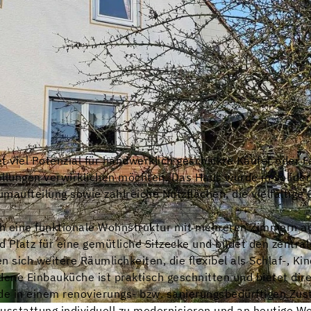
t viel Potenzial für handwerklich geschickte Käufer oder F
llungen verwirklichen möchten. Das Haus wurde in solider
maufteilung sowie zahlreiche Nutzflächen, die vielfältige
ch eine funktionale Wohnstruktur mit mehreren Zimmern au
Platz für eine gemütliche Sitzecke und bildet den zentral
sich weitere Räumlichkeiten, die flexibel als Schlaf-, Ki
ene Einbauküche ist praktisch geschnitten und bietet dire
e in einem renovierungs- bzw. sanierungsbedürftigen Zust
Ausstattung individuell zu modernisieren und an heutige