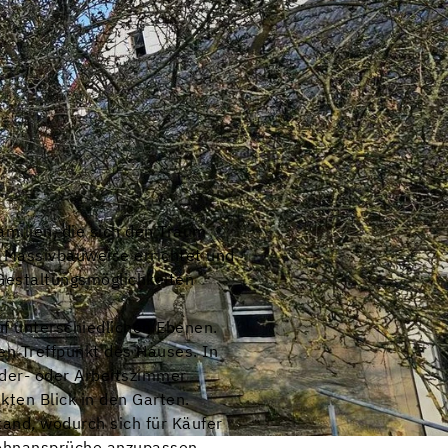
amilien, die sich den Traum
 Massivbauweise errichtet und
 Gestaltungsmöglichkeiten
f unterschiedlichen Ebenen.
en Treffpunkt des Hauses. In
nder- oder Arbeitszimmer
kten Blick in den Garten.
and, wodurch sich für Käufer
 Wohnansprüche anzupassen.