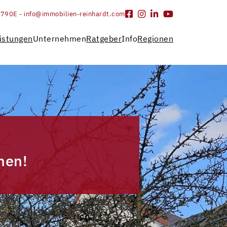
9790
E - info@immobilien-reinhardt.com
istungen
Unternehmen
Ratgeber
Info
Regionen
hen!