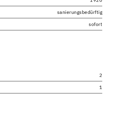
1920
sanierungsbedürftig
sofort
2
1