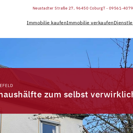
Neustadter Straße 27, 96450 Coburg
T - 09561-407
Immobilie kaufen
Immobilie verkaufen
Dienstle
EFELD
haushälfte zum selbst verwirklic