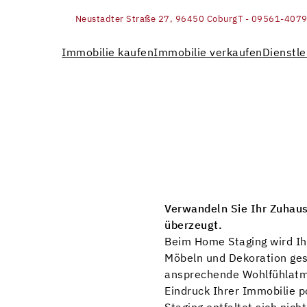
Neustadter Straße 27, 96450 Coburg
T - 09561-407
Immobilie kaufen
Immobilie verkaufen
Dienstle
Verwandeln Sie Ihr Zuhause
überzeugt.
Beim Home Staging wird Ih
Möbeln und Dekoration gest
ansprechende Wohlfühlatmo
Eindruck Ihrer Immobilie p
Staging entfaltet sich nich