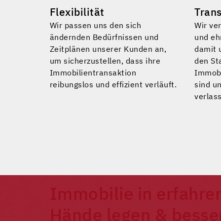
Flexibilität
Tran
Wir passen uns den sich
Wir ver
ändernden Bedürfnissen und
und eh
Zeitplänen unserer Kunden an,
damit 
um sicherzustellen, dass ihre
den St
Immobilientransaktion
Immobi
reibungslos und effizient verläuft.
sind un
verlas
Immobilie in erfahre
Hände legen & besse