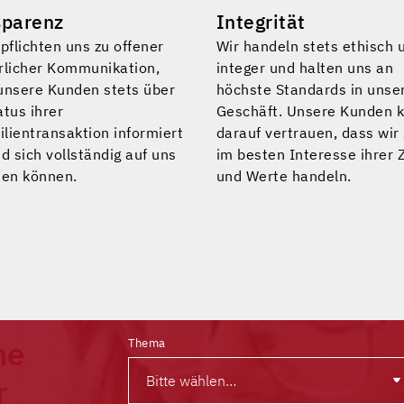
sparenz
Integrität
pflichten uns zu offener
Wir handeln stets ethisch 
rlicher Kommunikation,
integer und halten uns an
unsere Kunden stets über
höchste Standards in uns
atus ihrer
Geschäft. Unsere Kunden 
lientransaktion informiert
darauf vertrauen, dass wir
d sich vollständig auf uns
im besten Interesse ihrer Z
sen können.
und Werte handeln.
ne
Thema
r