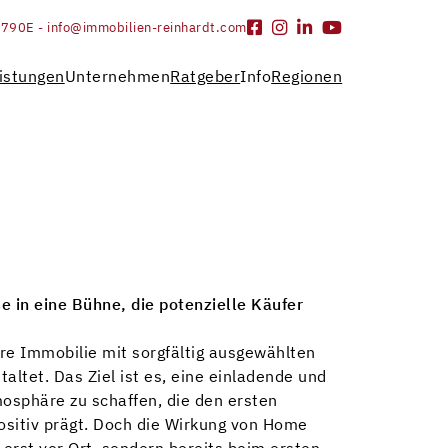
9790
E - info@immobilien-reinhardt.com
istungen
Unternehmen
Ratgeber
Info
Regionen
 in eine Bühne, die potenzielle Käufer
re Immobilie mit sorgfältig ausgewählten
altet. Das Ziel ist es, eine einladende und
sphäre zu schaffen, die den ersten
ositiv prägt. Doch die Wirkung von Home
t erst vor Ort, sondern bereits beim ersten