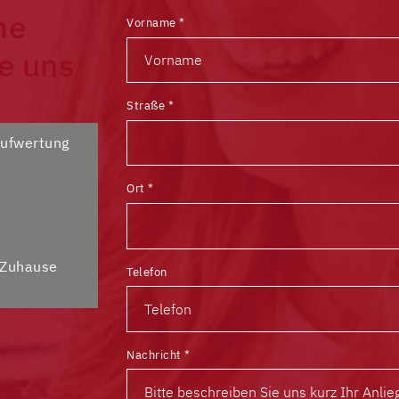
me
Vorname
*
e uns
Straße
*
Aufwertung
Ort
*
r Zuhause
Telefon
Nachricht
*