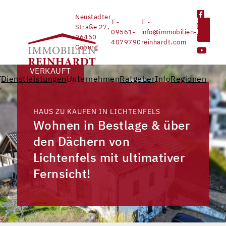
Neustadter
T -
E -
Straße 27,
09561-
info@immobilien-
96450
4079790
reinhardt.com
Coburg
VERKAUFT
e
Dienstleistungen
Unternehmen
Ratgeber
Info
Regionen
n
HAUS ZU KAUFEN IN LICHTENFELS
Wohnen in Bestlage & über
den Dächern von
Lichtenfels mit ultimativer
Fernsicht!