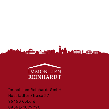
Immobilien Reinhardt GmbH
Neustadter Straße 27
96450 Coburg
09561-4079790